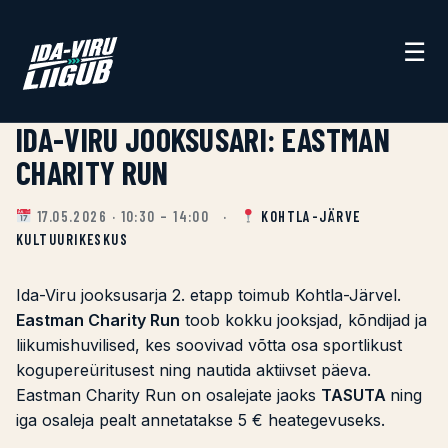
☰
IDA-VIRU JOOKSUSARI: EASTMAN
CHARITY RUN
17.05.2026 · 10:30 – 14:00 ·
KOHTLA-JÄRVE
KULTUURIKESKUS
Ida-Viru jooksusarja 2. etapp toimub Kohtla-Järvel.
Eastman Charity Run
toob kokku jooksjad, kõndijad ja
liikumishuvilised, kes soovivad võtta osa sportlikust
kogupereüritusest ning nautida aktiivset päeva.
Eastman Charity Run on osalejate jaoks
TASUTA
ning
iga osaleja pealt annetatakse 5 € heategevuseks.