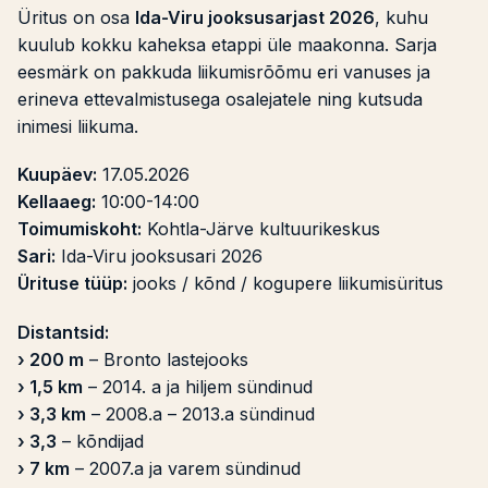
Üritus on osa
Ida-Viru jooksusarjast 2026
, kuhu
kuulub kokku kaheksa etappi üle maakonna. Sarja
eesmärk on pakkuda liikumisrõõmu eri vanuses ja
erineva ettevalmistusega osalejatele ning kutsuda
inimesi liikuma.
Kuupäev:
17.05.2026
Kellaaeg:
10:00-14:00
Toimumiskoht:
Kohtla-Järve kultuurikeskus
Sari:
Ida-Viru jooksusari 2026
Ürituse tüüp:
jooks / kõnd / kogupere liikumisüritus
Distantsid:
› 200 m
– Bronto lastejooks
› 1,5 km
– 2014. a ja hiljem sündinud
› 3,3 km
– 2008.a – 2013.a sündinud
› 3,3
– kõndijad
› 7 km
– 2007.a ja varem sündinud